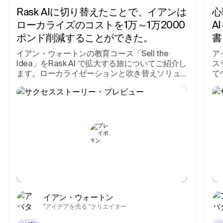
Rask AIに切り替えたことで、イアンは
心
ローカライズのコストを1万～1万2000
A
ポンド削減することができた。
書
イアン・ウォートンの教育コース「Sell the
ア
Idea」をRask AI で拡大する旅についてご紹介し
ス
ます。ローカライゼーションと吹き替えソリュ
て
ーションがどのようにアクセシビリティを提供
ン
し、クリエーターや起業家に力を与えるかを学
ぶ。
イアン・ウォートン
"アイデアを売る "クリエイター