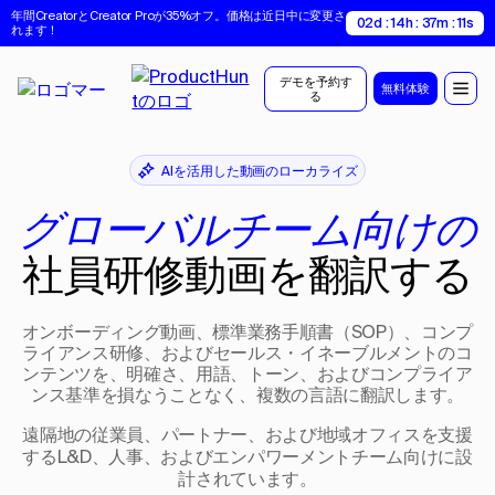
年間CreatorとCreator Proが35%オフ。価格は近日中に変更さ
02d : 14h : 37m : 10s
れます！
デモを予約す
無料体験
る
AIを活用した動画のローカライズ
グローバルチーム向けの
社員研修動画を翻訳する
オンボーディング動画、標準業務手順書（SOP）、コンプ
ライアンス研修、およびセールス・イネーブルメントのコ
ンテンツを、明確さ、用語、トーン、およびコンプライア
ンス基準を損なうことなく、複数の言語に翻訳します。
遠隔地の従業員、パートナー、および地域オフィスを支援
するL&D、人事、およびエンパワーメントチーム向けに設
計されています。