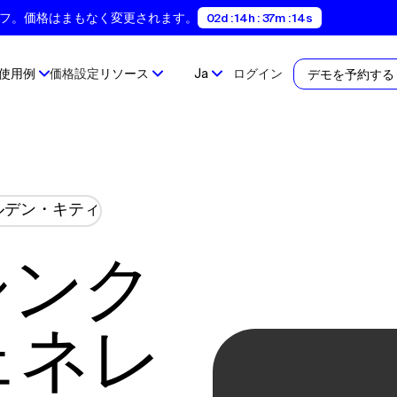
間35%オフ。価格はまもなく変更されます。
02d : 14h : 37m : 13s
使用例
価格設定
リソース
Ja
ログイン
デモを予約する
ェネレ