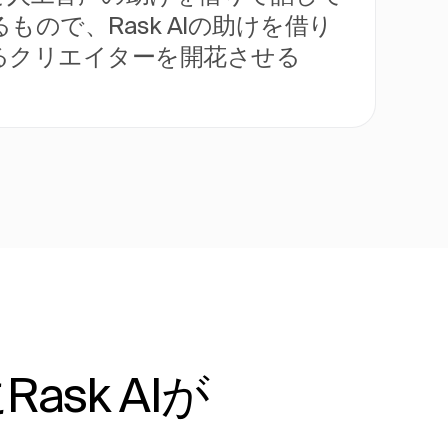
で、Rask AIの助けを借り
るクリエイターを開花させる
sk AIが