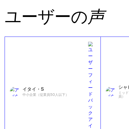
ユーザーの
声
シャ
イタイ・S
ミッド
中小企業（従業員50人以下）
員）