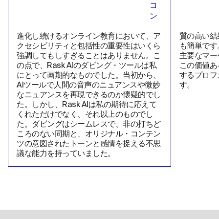
進化し続けるオンライン教育において、ア
質の高い結
クセシビリティと包括性の重要性はいくら
も簡単です
強調してもしすぎることはありません。こ
主要なマー
の点で、Rask AIのダビング・ツールは私
この価値あ
にとって画期的なものでした。当初から、
するプロフ
AIツールで人間の音声のニュアンスや微妙
す。
なニュアンスを再現できるのか懐疑的でし
た。しかし、Rask AIは私の期待に応えて
くれただけでなく、それ以上のものでし
た。ダビングはシームレスで、非の打ちど
ころのない同期と、オリジナル・コンテン
ツの意図されたトーンと感情を捉える不思
議な能力を持っていました。