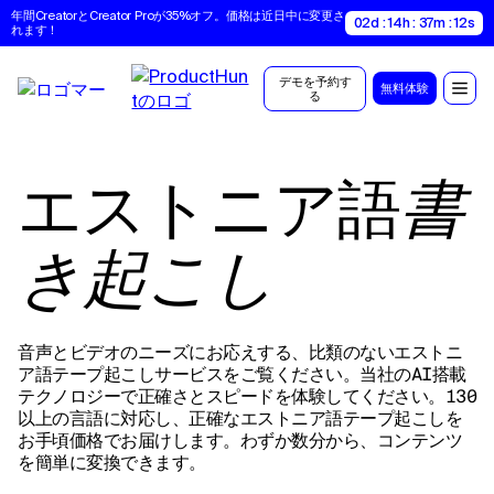
年間CreatorとCreator Proが35%オフ。価格は近日中に変更さ
02d : 14h : 37m : 11s
れます！
デモを予約す
無料体験
る
エストニア語
書
き起こし
音声とビデオのニーズにお応えする、比類のないエストニ
ア語テープ起こしサービスをご覧ください。当社のAI搭載
テクノロジーで正確さとスピードを体験してください。130
以上の言語に対応し、正確なエストニア語テープ起こしを
お手頃価格でお届けします。わずか数分から、コンテンツ
を簡単に変換できます。