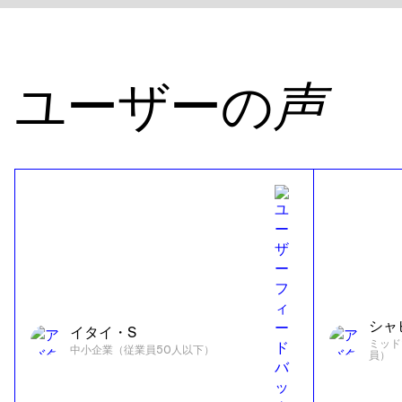
ユーザーの
声
シャ
イタイ・S
ミッド
中小企業（従業員50人以下）
員）