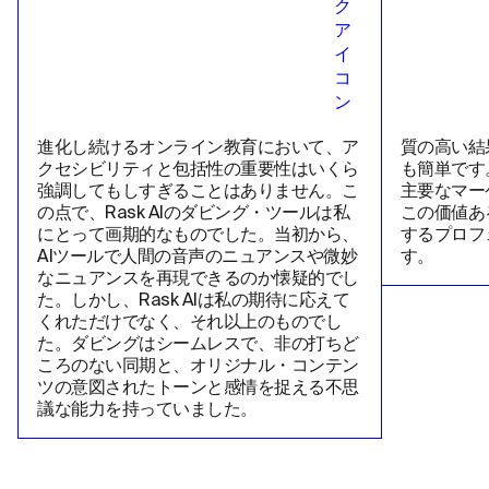
進化し続けるオンライン教育において、ア
質の高い結
クセシビリティと包括性の重要性はいくら
も簡単です
強調してもしすぎることはありません。こ
主要なマー
の点で、Rask AIのダビング・ツールは私
この価値あ
にとって画期的なものでした。当初から、
するプロフ
AIツールで人間の音声のニュアンスや微妙
す。
なニュアンスを再現できるのか懐疑的でし
た。しかし、Rask AIは私の期待に応えて
くれただけでなく、それ以上のものでし
た。ダビングはシームレスで、非の打ちど
ころのない同期と、オリジナル・コンテン
ツの意図されたトーンと感情を捉える不思
議な能力を持っていました。