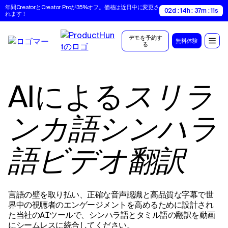
年間CreatorとCreator Proが35%オフ。価格は近日中に変更さ
02d : 14h : 37m : 10s
れます！
デモを予約す
無料体験
る
AIによる
スリラ
ンカ語シンハラ
語ビデオ翻訳
言語の壁を取り払い、正確な音声認識と高品質な字幕で世
界中の視聴者のエンゲージメントを高めるために設計され
た当社のAIツールで、シンハラ語とタミル語の翻訳を動画
にシームレスに統合してください。