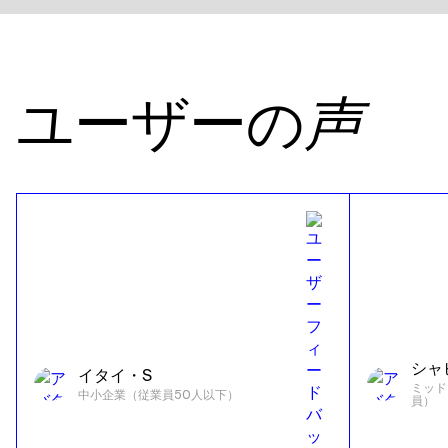
ユーザーの
声
シャ
イタイ・S
ミッド
中小企業（従業員50人以下）
員）