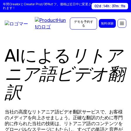
年間CreatorとCreator Proが35%オフ。価格は近日中に変更さ
02d : 14h : 37m : 10s
れます！
デモを予約す
無料体験
る
AIによる
リトア
ニア語ビデオ翻
訳
当社の高度なリトアニア語ビデオ翻訳サービスで、お客様
のメディアを向上させましょう。正確な翻訳のために専門
的に作られた当社の技術は、リトアニア語のコンテンツを
グローバルなステージにもたらし、すべての単語と音声が