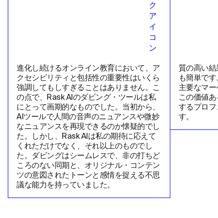
進化し続けるオンライン教育において、ア
質の高い結
クセシビリティと包括性の重要性はいくら
も簡単です
強調してもしすぎることはありません。こ
主要なマー
の点で、Rask AIのダビング・ツールは私
この価値あ
にとって画期的なものでした。当初から、
するプロフ
AIツールで人間の音声のニュアンスや微妙
す。
なニュアンスを再現できるのか懐疑的でし
た。しかし、Rask AIは私の期待に応えて
くれただけでなく、それ以上のものでし
た。ダビングはシームレスで、非の打ちど
ころのない同期と、オリジナル・コンテン
ツの意図されたトーンと感情を捉える不思
議な能力を持っていました。