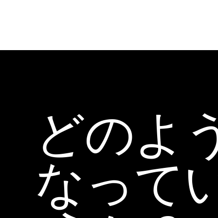
どのよ
なって