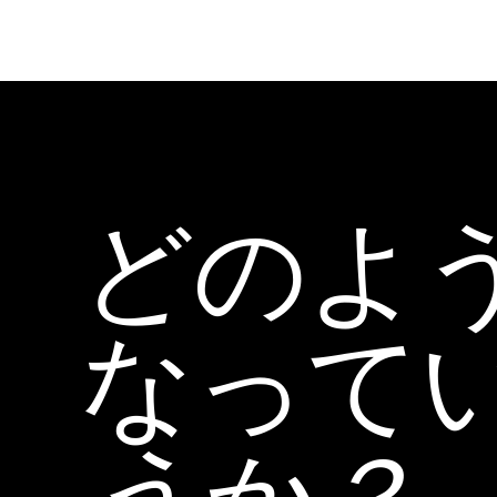
どのよ
なって