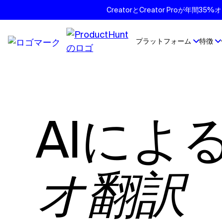
CreatorとCreator Proが年
プラットフォーム
特徴
AIによ
オ翻訳