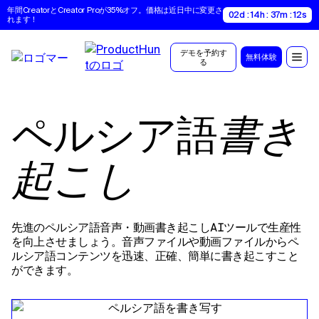
年間CreatorとCreator Proが35%オフ。価格は近日中に変更さ
02d : 14h : 37m : 11s
れます！
デモを予約す
無料体験
る
ペルシア語
書き
起こし
先進のペルシア語音声・動画書き起こしAIツールで生産性
を向上させましょう。音声ファイルや動画ファイルからペ
ルシア語コンテンツを迅速、正確、簡単に書き起こすこと
ができます。