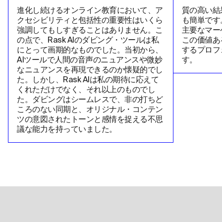
進化し続けるオンライン教育において、ア
質の高い結
クセシビリティと包括性の重要性はいくら
も簡単です
強調してもしすぎることはありません。こ
主要なマー
の点で、Rask AIのダビング・ツールは私
この価値あ
にとって画期的なものでした。当初から、
するプロフ
AIツールで人間の音声のニュアンスや微妙
す。
なニュアンスを再現できるのか懐疑的でし
た。しかし、Rask AIは私の期待に応えて
くれただけでなく、それ以上のものでし
た。ダビングはシームレスで、非の打ちど
ころのない同期と、オリジナル・コンテン
ツの意図されたトーンと感情を捉える不思
議な能力を持っていました。