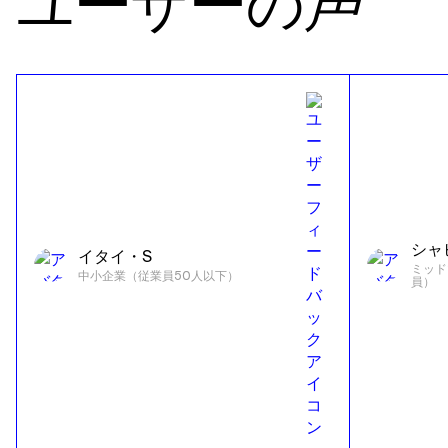
ユーザーの
声
シャ
イタイ・S
ミッド
中小企業（従業員50人以下）
員）