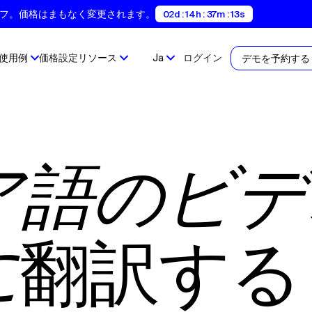
間35%オフ。価格はまもなく変更されます。
02d : 14h : 37m : 12s
使用例
価格設定
リソース
Ja
ログイン
デモを予約する
翻訳する
に