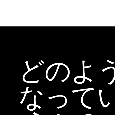
どのよ
なって