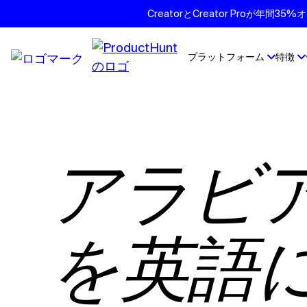
CreatorとCreator Proが年
プラットフォーム
特徴
アラビア語のビデオ
を英語