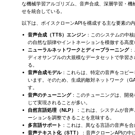
な機械学習アルゴリズム、音声合成、深層学習・機
せを統合している。
以下は、ボイスクローンAPIを構成する主な要素の
音声合成（TTS）エンジン
：このシステムの中核
の自然な韻律やイントネーションを模倣する高度
ニューラルネットワークとディープラーニング
：
ディオサンプルの大規模なデータセットで学習さ
る。
音声合成モデル
：これらは、特定の音声をコピー
います。そのため、生成的敵対ネットワーク（G
す。
音声のチューニング
：このチューニングは、開発
じて実現されることが多い。
自然言語処理（NLP）
：これは、システムが音声
ーションを調整できることを意味する。
多言語サポート
：これは、異なる言語の音声を合
音声テキスト化（STT）
：音声クローンAPIの中に