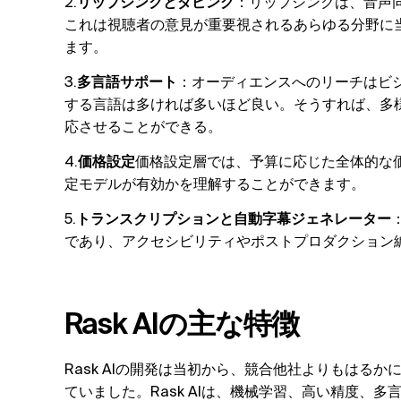
2.
リップシンクとダビング
：リップシンクは、音声
これは視聴者の意見が重要視されるあらゆる分野に
ます。
3.
多言語サポート
：オーディエンスへのリーチはビジ
する言語は多ければ多いほど良い。そうすれば、多
応させることができる。
4.
価格設定
価格設定層では、予算に応じた全体的な
定モデルが有効かを理解することができます。
5.
トランスクリプションと自動字幕ジェネレーター
であり、アクセシビリティやポストプロダクション
Rask AIの主な特徴
Rask AIの開発は当初から、競合他社よりもはる
ていました。Rask AIは、機械学習、高い精度、