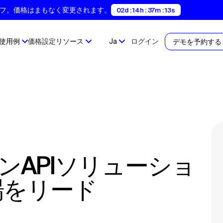
間35%オフ。価格はまもなく変更されます。
02d : 14h : 37m : 13s
使用例
価格設定
リソース
Ja
ログイン
デモを予約する
市場をリード