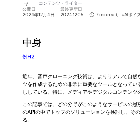
コンテンツ・ライター
公開日
最終更新日
2024年12月4日
,
2024.12.05
,
7
min read
,
#AIボ
中身
例H2
近年、音声クローニング技術は、よりリアルで自然
ツを作成するための非常に重要なツールとなってい
ししている。特に、メディアやデジタルコンテンツ
この記事では、どの分野がこのようなサービスの恩
のAPIの中でトップのソリューションを検討し、その
る。