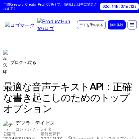
年間CreatorとCreator Proが35%オフ。価格は近日中に変更さ
02d : 14h : 37m : 11s
れます！
デモを予約する
無料体験
ブログへ戻る
最適な音声テキストAPI：正確
な書き起こしのためのトップ
オプション
デブラ・デイビス
コンテンツ・ライター
公開日
最終更新日
2024年11月20日
,
2024.11.27
,
7
min read
#トランスクリプション