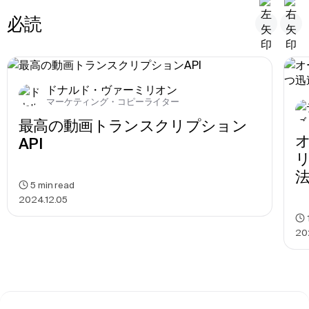
必読
ドナルド・ヴァーミリオン
マーケティング・コピーライター
最高の動画トランスクリプション
API
5
min read
2024.12.05
2