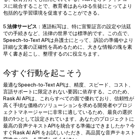
スに統合することで、教育者はあらゆる生徒にとってより
包括的な学習環境を促進することができる。
5.
法律サービス
：逐語転写は、特に宣誓証言の設定や法廷
での手続きなど、法律の世界では標準的です。この点で、
Speech-to-Text APIは弁護士にとって、訴訟の準備やより
詳細な文書の正確性を高めるために、大きな情報の塊を素
早く書き起こし、整理するのに役立ちます。
今すぐ行動を起こそう
最適なSpeech-to-Text APIは、精度、スピード、コスト、
言語サポートに限定されない要因に依存する。このため、
Rask AI APIは、これらすべての面で優れており、信頼性が
高く手頃な価格のソリューションを求める開発者やプロジ
ェクトマネージャーに非常に適しているため、最良の選択
肢の1つとして設定されています。あなたのプロジェクトに
最高の音声テキストAPIを統合する準備はできましたか？今
すぐRask AI API をお試しいただき、高品質な音声テキスト