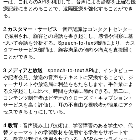
ーは、これらのAPIを利用して、音声による診察を正確な医
療記録にまとめることで、遠隔医療を強化することができ
る。
2.
カスタマー・サービス
：音声認識はコンタクトセンター
で採用され、顧客との通話を書き起こし、感情や洞察に基
づいて会話を分析する。Speech-to-text機能により、カス
タマーサービス部門は、顧客満足の傾向や痛点を直接聞く
ことができる。
3.
メディアと放送
：speech-to-text APIは、インタビュー
や記者会見、放送の音声をテキストに変換することで、ジ
ャーナリストや放送局に利益をもたらします。手作業によ
る文字起こしに比べ、時間を大幅に節約できる。第二に、
コンテンツ制作者はビデオのクローズド・キャプション・
サービスを高く評価し、耳の不自由な視聴者が簡単にアク
セスできるようにしている。
4.
教育
：音声読み上げ技術は、学習障害のある学生や、代
替フォーマットの学習教材を使用する学生をサポートす
る、教育分野でも活用されている。ASRをオンラインコー