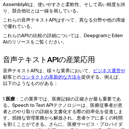
AssemblyAIは、使いやすさと柔軟性、そして高い精度を誇
り、競合他社とは一線を画している。
これらの音声テキストAPIはすべて、異なる分野や他の用途
で優れている。
これらのAPIの比較の詳細については、DeepgramとEden
AIのリソースをご覧ください。
音声テキストAPIの産業応用
音声テキストAPIは、様々な業界において、
ビジネス運営や
顧客との
コンタクトの革新的な方法を
提供する。例えば、
以下のようなものがある：
1.
医療
：この業界では、医療記録の正確さが最も重要であ
る。Speech to Text APIテクノロジーは、医療従事者が患
者とのやり取りの詳細を文書化する際の効率化を促進しま
す。煩雑な管理業務から解放され、患者ケアに多くの時間
を割くことができる。さらに、医療サービス・プロバイダ