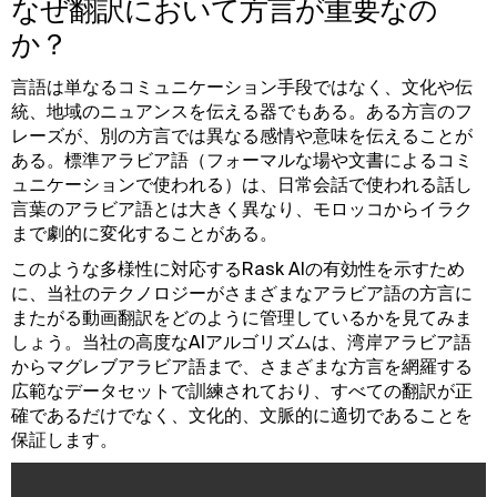
なぜ翻訳において方言が重要なの
か？
言語は単なるコミュニケーション手段ではなく、文化や伝
統、地域のニュアンスを伝える器でもある。ある方言のフ
レーズが、別の方言では異なる感情や意味を伝えることが
ある。標準アラビア語（フォーマルな場や文書によるコミ
ュニケーションで使われる）は、日常会話で使われる話し
言葉のアラビア語とは大きく異なり、モロッコからイラク
まで劇的に変化することがある。
このような多様性に対応するRask AIの有効性を示すため
に、当社のテクノロジーがさまざまなアラビア語の方言に
またがる動画翻訳をどのように管理しているかを見てみま
しょう。当社の高度なAIアルゴリズムは、湾岸アラビア語
からマグレブアラビア語まで、さまざまな方言を網羅する
広範なデータセットで訓練されており、すべての翻訳が正
確であるだけでなく、文化的、文脈的に適切であることを
保証します。