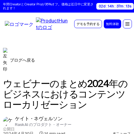
年間CreatorとCreator Proが35%オフ。価格は近日中に変更さ
02d : 14h : 37m : 12s
れます！
デモを予約する
無料体験
ブログへ戻る
ウェビナーのまとめ2024年の
ビジネスにおけるコンテンツ
ローカリゼーション
ケイト・ネヴェルソン
Rask AI のプロダクト・オーナー
公開日
2024年4月30日
,
14
min read
#ニュース