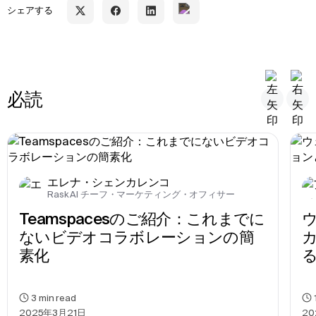
シェアする
必読
エレナ・シェンカレンコ
Rask AI チーフ・マーケティング・オフィサー
Teamspacesのご紹介：これまでに
ウ
ないビデオコラボレーションの簡
素化
3
min read
2025年3月21日
20