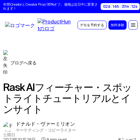
年間CreatorとCreator Proが35%オフ。価格は近日中に変更さ
02d : 14h : 37m : 11s
れます！
デモを予約する
無料体験
ブログへ戻る
Rask AIフィーチャー・スポッ
トライトチュートリアルとイ
ンサイト
ドナルド・ヴァーミリオン
マーケティング・コピーライター
公開日
2023年10月26日
,
9
min read
#ニュース