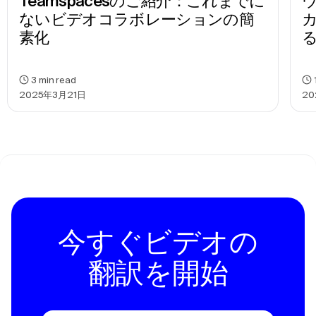
Teamspacesのご紹介：これまでに
ウ
ないビデオコラボレーションの簡
素化
3
min read
2025年3月21日
20
今すぐビデオの
翻訳を開始