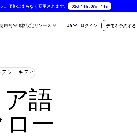
間35%オフ。価格はまもなく変更されます。
02d : 14h : 37m : 13s
使用例
価格設定
リソース
Ja
ログイン
デモを予約する
クロー