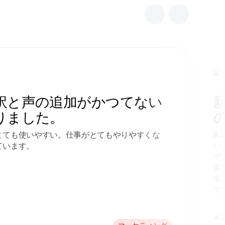
訳と声の追加がかつてない
りました。
とても使いやすい。仕事がとてもやりやすくな
R
ています。
い
で
多
非
て