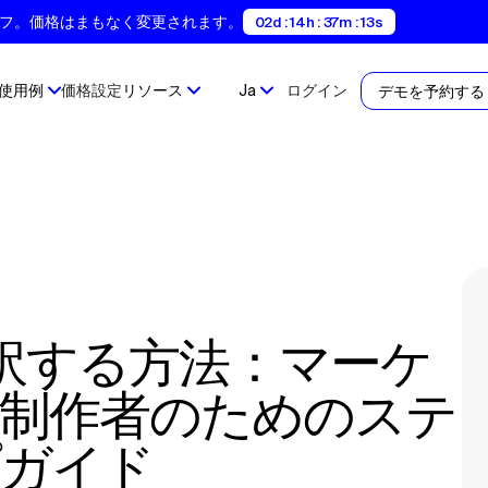
間35%オフ。価格はまもなく変更されます。
02d : 14h : 37m : 12s
使用例
価格設定
リソース
Ja
ログイン
デモを予約する
制作者のためのステ
ガイド