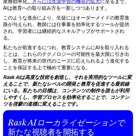
業務効率化
、さらには生涯学習の機会の拡大
に至るまで、
AIは教育への取り組み方を一新しつつあります。
このような進歩により、生徒にはオーダーメイドの教育進
路が与えられ、教師には仕事量を効率化するツールが提供
され、学習者には継続的なスキルアップがサポートされ
る。
私たちが前進するにつれ、教育システムにAIを取り入れる
ことは、これらのテクノロジーの可能性を最大限に引き出
し、教育が将来の世代のニーズに応えられるよう進化する
ことを保証する上で極めて重要になる。
Rask AIは高度な技術を創造し、それを実用的なツールに変
えることで、新たなレベルの開発と教育を促進する最前線
にいる。私たちの目標は、コンテンツの制作を誰もが利用
しやすくし、学習プロセスを効率化することで、コンテン
ツを啓蒙の道標に変えることです。
Rask AIローカライゼーションで
新たな視聴者を開拓する