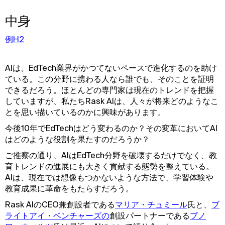
中身
例H2
AIは、EdTech業界がかつてないペースで進化するのを助け
ている。この分野に携わる人なら誰でも、そのことを証明
できるだろう。ほとんどの専門家は現在のトレンドを把握
していますが、私たちRask AIは、人々が将来どのようなこ
とを思い描いているのかに興味があります。
今後10年でEdTechはどう変わるのか？その変革においてAI
はどのような役割を果たすのだろうか？
ご推察の通り、AIはEdTech分野を破壊するだけでなく、教
育トレンドの進展にも大きく貢献する態勢を整えている。
AIは、現在では想像もつかないような方法で、学習体験や
教育成果に革命をもたらすだろう。
Rask AIのCEO兼創設者である
マリア・チュミール
氏と、
ブ
ライトアイ・ベンチャーズの
創設パートナーである
ブノ