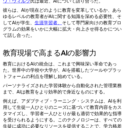
ワ・ウィルツ
氏は最近、AIについて語り合った。
彼らは、AIが現在どのように教育を変革しているか、あら
ゆるレベルの教育者がAIに関する知識を深める必要性、そ
してAIが学生、
生涯学習者、
そして専門家向けの教育プロ
グラムの効果をいかに大幅に拡大・向上させ得るかについ
て話し合った。
教育現場で高まるAIの影響力
教育におけるAIの統合は、これまで興味深い革命であっ
た。世界中の学校や大学が、AIを搭載したツールやプラッ
トフォームの利点を理解し始めている。
パーソナライズされた学習体験から自動化された管理業務
まで、AIは教育をより効率的で身近なものにする。
例えば、アダプティブ・ラーニング・システムは、AIを利
用して生徒一人ひとりのニーズに基づいて教育内容をカス
タマイズし、学習者一人ひとりが最も適切で効果的な指導
を受けられるようにする。このテクノロジーは、すべての
生徒に成功に必要なリソースを提供することで、学力格差