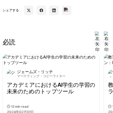
シェアする
必読
ジェームズ・リッチ
マーケティング・コピーライター
アカデミアにおけるAI学生の学習の
未来のためのトップツール
13
min read
2024年02月01日
20