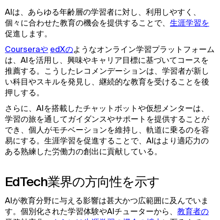
AIは、あらゆる年齢層の学習者に対し、利用しやすく、
個々に合わせた教育の機会を提供することで、
生涯学習を
促進します。
Courseraや
edXの
ようなオンライン学習プラットフォーム
は、AIを活用し、興味やキャリア目標に基づいてコースを
推薦する。こうしたレコメンデーションは、学習者が新し
い科目やスキルを発見し、継続的な教育を受けることを後
押しする。
さらに、AIを搭載したチャットボットや仮想メンターは、
学習の旅を通してガイダンスやサポートを提供することが
でき、個人がモチベーションを維持し、軌道に乗るのを容
易にする。生涯学習を促進することで、AIはより適応力の
ある熟練した労働力の創出に貢献している。
EdTech業界の方向性を示す
AIが教育分野に与える影響は甚大かつ広範囲に及んでいま
す。個別化された学習体験やAIチューターから、
教育者の