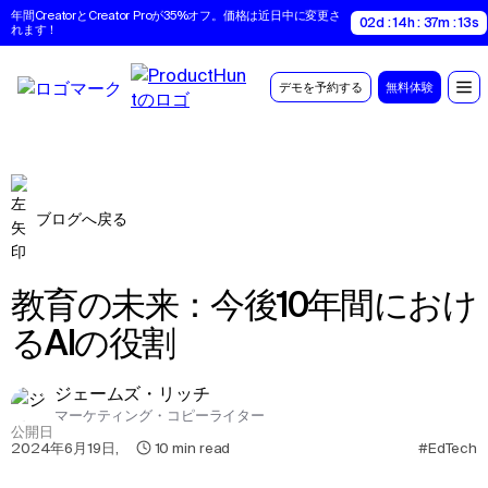
年間CreatorとCreator Proが35%オフ。価格は近日中に変更さ
02d : 14h : 37m : 12s
れます！
デモを予約する
無料体験
ブログへ戻る
教育の未来：今後10年間におけ
るAIの役割
ジェームズ・リッチ
マーケティング・コピーライター
公開日
2024年6月19日
,
10
min read
#EdTech