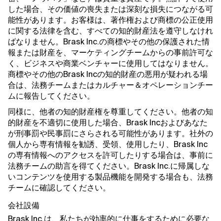
した場合、その価値の喪失または深刻な損失につながる可
能性があります。お客様は、著作権および商標の公正使用
に関する法律を含む、すべての知的財産法を遵守しなけれ
ばなりません。Brask Inc.の商標やその他の保護された情
報または財産を、マーケティングチームからの事前許可な
く、ビジネスや商業ベンチャーに使用してはなりません。
商標やその他のBrask Incの知的財産の悪用が疑われる場
合は、法務チームまたはカルチャー＆オペレーションチー
ムに報告してください。
同様に、他者の知的財産権を尊重してください。他者の知
的財産を不適切に使用した場合、Brask Incおよびあなた
が刑事罰や民事罰にさらされる可能性があります。社外の
個人から専有情報を勧誘、受領、使用したり、Brask Inc
の専有情報へのアクセスを許可したりする場合は、事前に
法務チームの助言を得てください。Brask Inc.に帰属しな
いコンテンツを使用する製品機能を開発する場合も、法務
チームに確認してください。
会社設備
Brask Inc.は、私たちが効率的に仕事をするために必要な