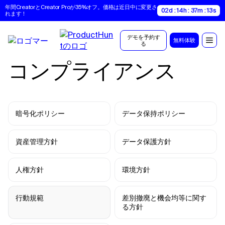
年間CreatorとCreator Proが35%オフ。価格は近日中に変更さ
02d : 14h : 37m : 12s
れます！
デモを予約す
無料体験
る
コンプライアンス
暗号化ポリシー
データ保持ポリシー
資産管理方針
データ保護方針
人権方針
環境方針
行動規範
差別撤廃と機会均等に関す
る方針