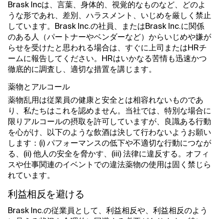
Brask Incは、言葉、身体的、視覚的なものなど、どのよ
うな形であれ、差別、ハラスメント、いじめを厳しく禁止
しています。Brask Inc.の社員、またはBrask Inc.に関係
のある人（パートナーやベンダーなど）からいじめや嫌が
らせを受けたと思われる場合は、すぐに上司またはHRチ
ームに報告してください。HRはいかなる苦情も迅速かつ
徹底的に調査し、適切な措置を講じます。
薬物とアルコール
薬物乱用は従業員の健康と安全とは相容れないものであ
り、私たちはこれを認めません。当社では、特別な場合に
限りアルコールの摂取を許可していますが、良識ある行動
を心がけ、以下のような飲酒は決して行わないようお願い
します：(i) パフォーマンスの低下や不適切な行動につなが
る、(ii) 他人の安全を脅かす、(iii) 法律に違反する。オフィ
スや仕事関連のイベントでの違法薬物の使用は固く禁じら
れています。
利益相反を避ける
Brask Inc.の従業員として、利益相反や、利益相反のよう