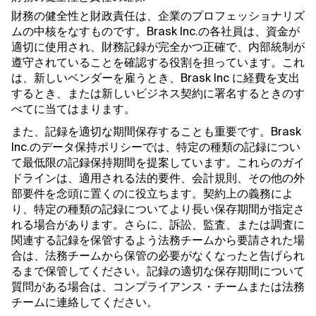
財務の健全性と財政責任は、企業のプロフェッショナリズ
ムの中核をなすものです。Brask Inc.の各社員は、資金が
適切に使用され、財務記録が完全かつ正確で、内部統制が
遵守されていることを確認する役割を担っています。これ
は、新しいベンダーを雇うとき、Brask Inc に経費を支出
するとき、または新しいビジネス契約に署名するときのす
べてに当てはまります。
また、記録を適切な期間保存することも重要です。Brask
Inc.のデータ保持ポリシーでは、特定の種類の記録につい
て最低限の記録保持期間を提案しています。これらのガイ
ドラインは、適用される法的要件、会計規則、その他の外
部要件を念頭に置くのに役立ちます。契約上の義務によ
り、特定の種類の記録についてより長い保存期間が指定さ
れる場合があります。さらに、訴訟、監査、または調査に
関連する記録を保管するよう法務チームから要請された場
合は、法務チームから保管の必要がなくなったと告げられ
るまで保管してください。記録の適切な保存期間について
質問がある場合は、コンプライアンス・チームまたは法務
チームに連絡してください。