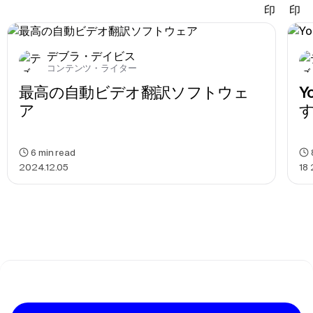
デブラ・デイビス
コンテンツ・ライター
最高の自動ビデオ翻訳ソフトウェ
Y
ア
6
min read
2024.12.05
18