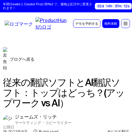
年間CreatorとCreator Proが35%オフ。価格は近日中に変更さ
02d : 14h : 37m : 11s
れます！
デモを予約する
無料体験
ブログへ戻る
従来の翻訳ソフトとAI翻訳ソ
フト：トップはどっち？(アッ
プワーク vs AI）
ジェームズ・リッチ
マーケティング・コピーライター
公開日
18 2023年9月
,
18
min read
#ビデオ翻訳