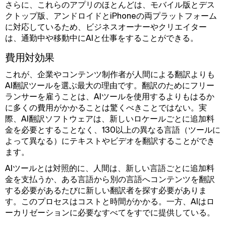
さらに、これらのアプリのほとんどは、モバイル版とデス
クトップ版、アンドロイドとiPhoneの両プラットフォーム
に対応しているため、ビジネスオーナーやクリエイター
は、通勤中や移動中にAIと仕事をすることができる。
費用対効果
これが、企業やコンテンツ制作者が人間による翻訳よりも
AI翻訳ツールを選ぶ最大の理由です。翻訳のためにフリー
ランサーを雇うことは、AIツールを使用するよりもはるか
に多くの費用がかかることは驚くべきことではない。実
際、AI翻訳ソフトウェアは、新しいロケールごとに追加料
金を必要とすることなく、130以上の異なる言語（ツールに
よって異なる）にテキストやビデオを翻訳することができ
ます。
AIツールとは対照的に、人間は、新しい言語ごとに追加料
金を支払うか、ある言語から別の言語へコンテンツを翻訳
する必要があるたびに新しい翻訳者を探す必要がありま
す。このプロセスはコストと時間がかかる。一方、AIはロ
ーカリゼーションに必要なすべてをすでに提供している。