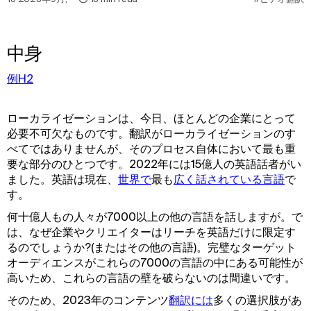
中身
例H2
ローカライゼーションは、今日、ほとんどの企業にとって
必要不可欠なものです。翻訳がローカライゼーションのす
べてではありませんが、そのプロセス自体において最も重
要な部分のひとつです。2022年には15億人の英語話者がい
ました。英語は現在、
世界で
最も
広く話されている言語
で
す。
何十億人もの人々が7000以上の他の言語を話しますが。で
は、なぜ企業やクリエイターはリーチを英語だけに限定す
るのでしょうか?(またはその他の言語)。完璧なターゲット
オーディエンスがこれらの7000の言語の中にある可能性が
高いため、これらの言語の壁を破らないのは間違いです。
そのため、2023年のコンテンツ
翻訳には
多くの選択肢があ