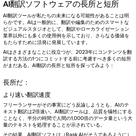
AI翻訳ソフトウェアの長所と短所
AI翻訳ツールが私たちの未来になる可能性があることは明
らかです。AIは一般的に、翻訳や編集のためのスマートな
ビジュアルスタジオとして、翻訳やローカライゼーション
業界以外にも多くの使用例を示しており、さらなる価値を
もたらすために活発に発展しています。
AIはさまざまなことに役立つが、2023年にコンテンツを翻
訳する方法の1つにコミットする前に考慮すべき多くの短所
がまだある。AI翻訳の長所と短所を探ってみよう：
長所だ：
より速い翻訳速度
フリーランサーがその事実にどう反論しようとも、AIのテ
キスト翻訳は2倍速い。AI翻訳ツールは、品質を犠牲にする
ことなく、半分の時間で人間の1,000倍のデータ量という大
量のテキストを処理することが示されている。
その結果、AI翻訳ソフトは（Rask AIがそうであるように）