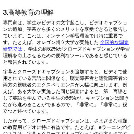
3.高等教育の理解
専門家は、学生がビデオの文字起こし、ビデオキャプショ
ンの追加、字幕から多くのメリットを享受できると報告し
ています。これは、オンライン学習環境では特に重要で
す。たとえば、オレゴン州立大学が実施した
全国的な調査
研究では
、学生の約52%がクローズドキャプションが学習
理解を向上させるための便利なツールであると感じている
と報告されています。
字幕とクローズドキャプションを追加すると、ビデオで使
用されている言語に関係なく、聴覚障害者と聴覚障害者の
両方の視聴者のエクスペリエンスが大幅に向上します。例
えば、ある大学が実施した同じ調査によると、第二言語と
して英語を学んでいる学生の66%が、キャプションは聞き
ながら進めることができるので、「非常に」「非常に」役
立つと述べています。
したがって、クローズドキャプションは、さまざまな種類
の教育用ビデオに特に有益です。たとえば、eラーニングビ
ジネスは、字幕とクローズドキャプションの両方を追加す