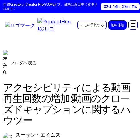
年間CreatorとCreator Proが35%オフ。価格は近日中に変更さ
02d : 14h : 37m : 09s
れます！
デモを予約する
無料体験
ブログへ戻る
アクセシビリティによる動画
再生回数の増加:動画のクロー
ズドキャプションに関するハ
ウツー
スーザン・エイムズ