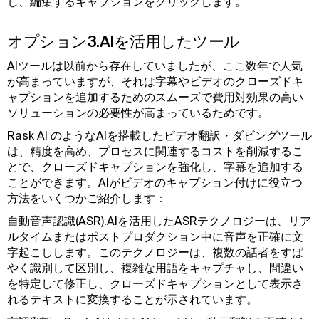
し、編集するキャプションをクリックします。
オプション3.AIを活用したツール
AIツールは以前から存在していましたが、ここ数年で人気
が高まっていますが、それは字幕やビデオのクローズドキ
ャプションを追加するためのスムーズで費用対効果の高い
ソリューションの必要性が高まっているためです。
Rask AI のようなAIを搭載したビデオ翻訳・ダビングツール
は、精度を高め、プロセスに関連するコストを削減するこ
とで、クローズドキャプションを強化し、字幕を追加する
ことができます。AIがビデオのキャプション付けに役立つ
方法をいくつかご紹介します：
自動音声認識(ASR):AIを活用したASRテクノロジーは、リア
ルタイムまたはポストプロダクション中に音声を正確に文
字起こしします。このテクノロジーは、複数の話者をすば
やく識別して区別し、複雑な用語をキャプチャし、間違い
を特定して修正し、クローズドキャプションとして表示さ
れるテキストに変換することが示されています。