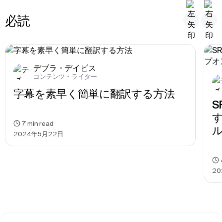
必読
デブラ・デイビス
コンテンツ・ライター
字幕を素早く簡単に翻訳する方法
7
min read
2024年5月22日
20