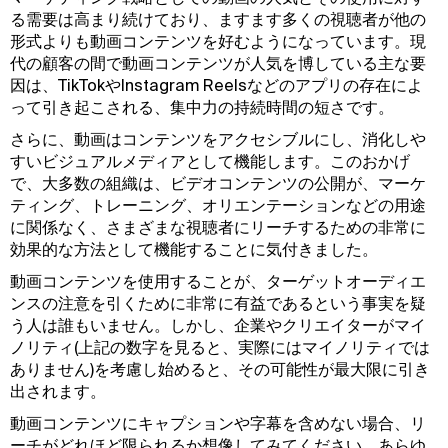
る需要は高まり続けており、ますます多くの視聴者が他の
形式よりも動画コンテンツを好むようになっています。現
代の顧客の間で動画コンテンツが人気を博している主な要
因は、TikTokやInstagram Reelsなどのアプリの存在によ
って引き起こされる、集中力の持続時間の短さです。
さらに、動画はコンテンツをアクセシブルにし、消化しや
すいビジュアルメディアとして機能します。このおかげ
で、大多数の組織は、ビデオコンテンツの公開が、マーケ
ティング、トレーニング、オリエンテーションなどの用途
に関係なく、さまざまな視聴者にリーチするための非常に
効果的な方法として機能することに気付きました。
動画コンテンツを使用することが、ターゲットオーディエ
ンスの注意を引くために非常に有益であるという事実を疑
う人は誰もいません。しかし、企業やクリエイターがマイ
ノリティ(上記の数字を見ると、実際にはマイノリティでは
ありません)を考慮し始めると、その可能性が最大限に引き
出されます。
動画コンテンツにキャプションや字幕を含めない場合、リ
ーチがどれほど限られるか想像してみてください。あらゆ