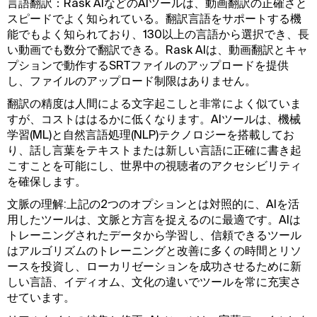
言語翻訳：Rask AIなどのAIツールは、動画翻訳の正確さと
スピードでよく知られている。翻訳言語をサポートする機
能でもよく知られており、130以上の言語から選択でき、長
い動画でも数分で翻訳できる。Rask AIは、動画翻訳とキャ
プションで動作するSRTファイルのアップロードを提供
し、ファイルのアップロード制限はありません。
翻訳の精度は人間による文字起こしと非常によく似ていま
すが、コストははるかに低くなります。AIツールは、機械
学習(ML)と自然言語処理(NLP)テクノロジーを搭載してお
り、話し言葉をテキストまたは新しい言語に正確に書き起
こすことを可能にし、世界中の視聴者のアクセシビリティ
を確保します。
文脈の理解:上記の2つのオプションとは対照的に、AIを活
用したツールは、文脈と方言を捉えるのに最適です。AIは
トレーニングされたデータから学習し、信頼できるツール
はアルゴリズムのトレーニングと改善に多くの時間とリソ
ースを投資し、ローカリゼーションを成功させるために新
しい言語、イディオム、文化の違いでツールを常に充実さ
せています。