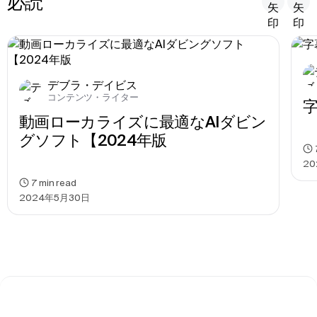
必読
デブラ・デイビス
コンテンツ・ライター
動画ローカライズに最適なAIダビン
グソフト【2024年版
2
7
min read
2024年5月30日