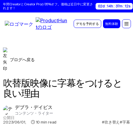
年間CreatorとCreator Proが35%オフ。価格は近日中に変更さ
02d : 14h : 37m : 11s
れます！
デモを予約する
無料体験
ブログへ戻る
吹替版映像に字幕をつけると
良い理由
デブラ・デイビス
コンテンツ・ライター
公開日
2023/06/01
,
10
min read
#吹き替え
#字幕