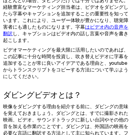
ほとんどの場合、ダビングだけでは十分ではありません。
経験豊富なマーケティング担当者は、ビデオをダビングし
たら字幕やキャプションを追加することの重要性を知って
います。これにより、ユーザー体験が豊かになり、聴覚障
害者にも適したものになります。字幕
はビデオ内の音声を
翻訳
し、キャプションはビデオ内の話し言葉や音声を書き
起こします。
ビデオマーケティングを最大限に活用したいのであれば、
この記事に十分な時間を投資し、吹き替えビデオに字幕を
追加することが常に良いアイデアである理由と、youtube
からトランスクリプトをコピーする方法について学ぶよう
にしてください。
ダビングビデオとは？
映像をダビングする理由を紹介する前に、ダビングの意味
を覚えておきましょう。ダビングとは、すでに撮影された
映画、ビデオ、サウンドトラックに新しい台詞やその他の
音を加える作業のことです。ダビングは、外国語の映画を
必要な言語に翻訳する方法として主に知られています。フ