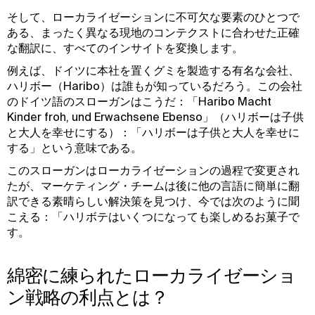
そして、ローカライゼーションに不可欠な要素のひとつで
ある、まったく異なる現地のコンテクストに合わせた正確
な翻訳に、すべてのインサイトを変換します。
例えば、ドイツに本社を置くグミを製造する有名な会社、
ハリボー（Haribo）は誰もが知っているだろう。この会社
のドイツ語のスローガンはこうだ：「Haribo Macht
Kinder froh, und Erwachsene Ebenso」（ハリボーは子供
と大人を幸せにする）：「ハリボーは子供と大人を幸せに
する」という意味である。
このスローガンはローカライゼーションの過程で変更され
たが、マーケティング・チームは後に他の言語に簡単に翻
訳できる素晴らしい解決策を見つけ、今では次のように聞
こえる：「ハリボテはいくつになっても楽しめるお菓子で
す。
綿密に練られたローカライゼーショ
ン戦略の利点とは？