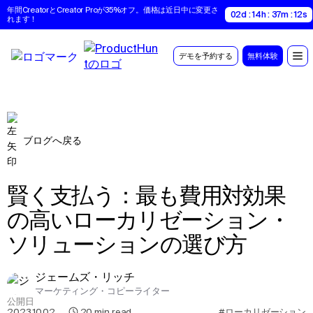
年間CreatorとCreator Proが35%オフ。価格は近日中に変更さ
02d : 14h : 37m : 10s
れます！
デモを予約する
無料体験
ブログへ戻る
賢く支払う：最も費用対効果
の高いローカリゼーション・
ソリューションの選び方
ジェームズ・リッチ
マーケティング・コピーライター
公開日
2023.10.02
,
20
min read
#ローカリゼーション