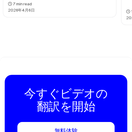
7
min read
2026年4月6日
20
今すぐビデオの
翻訳を開始
無料体験