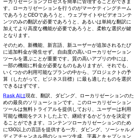
ーカリゼーションプロセスを簡単に管理することができま
す。ローカリゼーションを行うのがマーケティングチーム
であろうとCEOであろうと、ウェブサイトやビデオコンテ
ンツのみの翻訳が必要であろうと、あるいは単純な翻訳に
加えてより高度な機能が必要であろうと、柔軟な選択が鍵
となります。
そのため、新機能、新言語、新ユーザーが追加されるたび
に追加料金が発生せず、自由度の高いローカリゼーション
ツールを選ぶことが重要です。質の高いアプリの中には、
一部の機能に料金が必要なものもありますが、それでも、
いくつかの利用可能なプランの中から、プロジェクトの予
算（したがって、ビジネス目標）に最も適したものを選択
できるはずです。
Rask AIは
現在、翻訳、ダビング、ローカリゼーションのた
めの最良のソリューションです。このローカリゼーション
ツールは無料トライアルを提供しており、ユーザーは利用
可能な機能をテストした上で、継続するかどうかを決定す
ることができます。コンテンツローカリゼーションのため
に130以上の言語を提供する一方、ダビング、ソーシャルメ
ディアチャンネル用のショーツ生成、字幕とキャプション