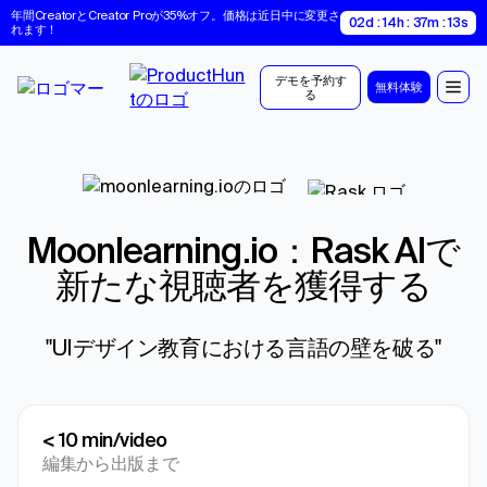
年間CreatorとCreator Proが35%オフ。価格は近日中に変更さ
02d : 14h : 37m : 12s
れます！
デモを予約す
無料体験
る
moonlearning.io：Rask AIで
新たな視聴者を獲得する
"UIデザイン教育における言語の壁を破る"
< 10 min/video
編集から出版まで